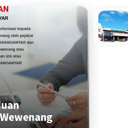
duan
 Wewenang