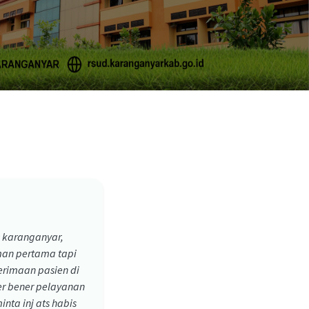
 karanganyar,
an pertama tapi
erimaan pasien di
er bener pelayanan
nta inj ats habis