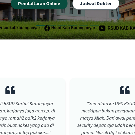
i RSUD Kartini Karangayar
"Semalam ke UGD RSUD
, kerjanya juga gercep. di
meskipun bukan pengalam
nya ramah2 baik2 kerjanya
masya Allah. Dari awal pen
sih buat nakes yang ada di
security depan aja udah ben
aranganyar top pokoke...."
prima. Masuk dg keluhan mi