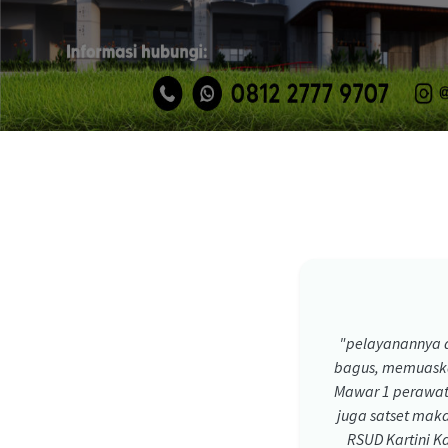
"pelayanannya d
bagus, memuaskan
Mawar 1 perawat
juga satset maka
RSUD Kartini K