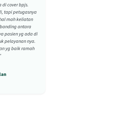
 di cover bpjs.
i, tapi petugasnya
al mah keliatan
sebanding antara
a pasien yg ada di
tuk pelayanan nya.
an yg baik ramah
"
lan